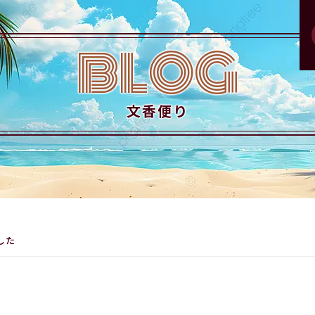
BLOG
文香便り
した